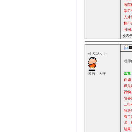
医院
学习
入才
操不
时间
发表于：
姓名:汤女士
老师
回复
來自：大连
你如
但是
行动
包容
三行
解决
有了
师。
结果