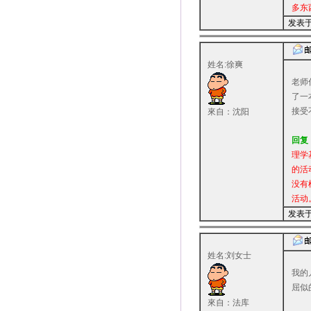
多东
发表于：
姓名:徐爽
老师
了一
接受
來自：沈阳
回复
理学
的活
没有
活动
发表于：
姓名:刘女士
我的
屈似
來自：法库