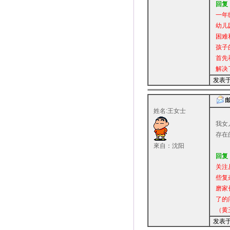
回复
一年
幼儿
困难
孩子
首先
解决
发表于：
姓名:王女士
我女
存在
來自：沈阳
回复
关注
些复
磨家
了的
（黄
发表于：