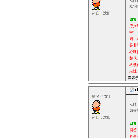
老师
戏”
來自：沈阳
回复
疗指
中”
因。
是非
心理
替代
段使
杂性
发表于：
姓名:何女士
老师
如何
來自：沈阳
回复
回答
看是