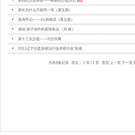
第四次沙盘体会——晓晓的沙盘日记
[图]
家长为什么不能等一等（黄玉惠）
咨询手记——小L的电话（黄玉惠）
感动-孩子动作的真情表达 （刘 枢）
第十三次沙盘——与沙共舞
2011辽宁沙盘游戏治疗技术研讨会”有感
共有8条记录 页次： 1 页 / 1 页 首页 上一页 下一页