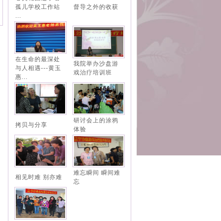
孤儿学校工作站
督导之外的收获
...
在生命的最深处
我院举办沙盘游
与人相遇---黄玉
戏治疗培训班
惠...
研讨会上的涂鸦
拷贝与分享
体验
难忘瞬间 瞬间难
相见时难 别亦难
忘