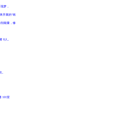
再现梦，
来开展的“画
特别能量，修
者 8人。
8次。
101室