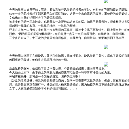
今天的故事由旋风开始，石碑、石头和被狂风卷起的漫天的黄沙。有时光的飞逝和日久的斑驳
60年一次的风沙卷起了那沉睡已久的回忆和梦。这是一个来自遥远的故事，那曾经的金碧辉煌
文仿佛在向我们述说过去了的繁荣和耀目。
这是小科的第十三次沙盘。也是我头一次听他说这么多的话。如果不是我亲聆，很难相信这些
我感到一阵阵的欣喜、一阵阵的神秘、一阵阵的颤动。
还是在去年十二月份，小科第一次来到我的工作室，眼神中充满不屑和忧伤。刚上重点初中的
骄傲。“因为班里的同学都比我强”，有的却是一点又一点的自我否定、自我贬低、自我封闭。
三个多月过去了，十三次的沙盘里他自我修复、自我整合、自我鼓励。渐渐地找回了他自己。
今天他用白纸画了几组旋风，又把它们涂黑，插在沙面上。旋风卷起了黄沙，露出了曾经的宫
难而坚定的跋涉，他们将去挖掘那神秘的一切。
正是这样的探索，他战胜了自己不曾认识、不曾接受的恐惧，进而非常勇敢。
今天他由上而下、由下而上的两股力量的交集与汇合是一种非常有冲击力的力量。
神秘将被揭开，那将是一个怎样的财富、怎样的宝库啊！
（沙盘的照片遗憾：每次的沙盘都是动态的，如同一部电影有无数的镜头。但是，留在后面的
尾、也许是故事正在进行中。沙盘的照片确实是遗憾的：因为拍摄的角度不能全部地呈现故事
文字，大家能感受到制作者小科的情绪和情感、、、）