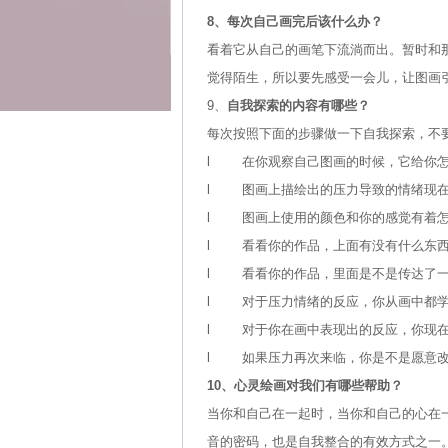
8、每次自己画完后该什么办？
看着它从自己的画笔下流淌而出。暂时和
觉得陌生，所以要先感受一会儿，让图画
9、
自我探索的内容有哪些？
每次按照下面的步骤做一下自我探索，不
l 在你观察自己图画的时候，它给你
l 图画上描绘出的压力导致的情绪现
l 图画上使用的颜色和你的感觉有着
l 看看你的作品，上面有没有什么东西
l 看看你的作品，里面是不是传达了一
l 对于压力情绪的反应，你从画中都
l 对于你在画中表现出的反应，你现在
l 如果压力再次来临，你是不是愿意改
10、心灵绘画对我们有哪些帮助？
当你和自己在一起时，当你和自己的心在
音的密码，也是自我整合的有效方式之一