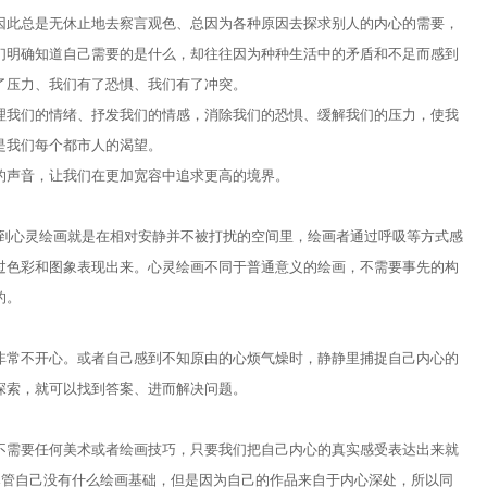
因此总是无休止地去察言观色、总因为各种原因去探求别人的内心的需要，
们明确知道自己需要的是什么，却往往因为种种生活中的矛盾和不足而感到
了压力、我们有了恐惧、我们有了冲突。
理我们的情绪、抒发我们的情感，消除我们的恐惧、缓解我们的压力，使我
是我们每个都市人的渴望。
的声音，让我们在更加宽容中追求更高的境界。
捉到心灵绘画就是在相对安静并不被打扰的空间里，绘画者通过呼吸等方式感
过色彩和图象表现出来。心灵绘画不同于普通意义的绘画，不需要事先的构
的。
非常不开心。或者自己感到不知原由的心烦气燥时，静静里捕捉自己内心的
探索，就可以找到答案、进而解决问题。
不需要任何美术或者绘画技巧，只要我们把自己内心的真实感受表达出来就
尽管自己没有什么绘画基础，但是因为自己的作品来自于内心深处，所以同