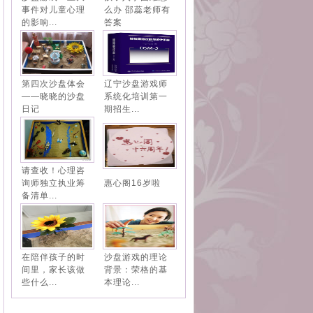
事件对儿童心理
么办 邵蕊老师有
的影响...
答案
第四次沙盘体会
辽宁沙盘游戏师
——晓晓的沙盘
系统化培训第一
日记
期招生...
请查收！心理咨
询师独立执业筹
惠心阁16岁啦
备清单...
在陪伴孩子的时
沙盘游戏的理论
间里，家长该做
背景：荣格的基
些什么...
本理论...