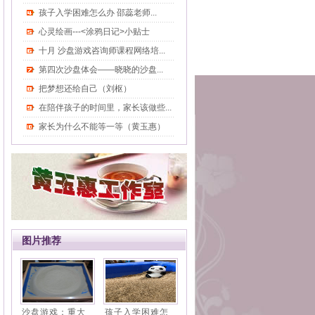
孩子入学困难怎么办 邵蕊老师...
心灵绘画---<涂鸦日记>小贴士
十月 沙盘游戏咨询师课程网络培...
第四次沙盘体会——晓晓的沙盘...
把梦想还给自己（刘枢）
在陪伴孩子的时间里，家长该做些...
家长为什么不能等一等（黄玉惠）
图片推荐
沙盘游戏：重大
孩子入学困难怎