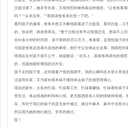
沙盘结束了，她非常欣喜，又很强烈的掩饰着这种感觉。“让爸爸看看
吗？”“从来没有。”“那就请爸爸来欣赏一下吧。”
看到孩子的邀请，爸爸木然又不解地跟着进了沙盘室。看到沙盘，几乎没
的。快走吧，跟老师再见。”整个过程没有半点情感交流，更谈不上共
在80多分钟的时间里，孩子那样的尽心尽力，爸爸呢，反馈给孩子的
可能是爸爸还急着办其他的事情，匆忙中父女俩走出走廊。我很想对
情感反应对孩子很不公平，就提醒说：“在车上，跟爸爸再讲你的感受
的，但愿他能听懂我的话外音。
孩子走到院子里，还对着窗户里的我摆手。我的心瞬间在水里火里游
活泼而欣喜，又为家长根本就不懂得体会孩子的感受而痛心。
现在的家长，太多的忙碌。忙碌着工作、忙碌着赚钱、忙碌着给孩子
受生活、体会情感的时间和心情。更无暇感受亲人间的情绪和情感。
应，而对于我们的孩子则是无奈中难过、难过中麻木、麻木中没有办
所以我为她和他们难过。非常的难过。
哎！