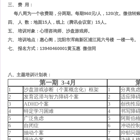
三、
费
用：
每八周为一个收费期，分两期。每期
960
元
/人，120/次。微信转
四
、
人
数：
地面
15人，线上（腾讯会议室）15人。
五、
培训对象：
心理咨询师、沙盘游戏师。
六、
培训地点：
惠心阁，沈阳市浑南新区浦江苑六号楼
一楼一号。
七
、
报名方式：
13940460001黄玉惠 微信同
八、主题培训计划表：
第一期 3-4月
1
沙盘游戏诊断（个案概念化）框架
1
分离焦
2
发育迟滞与智力障碍个案
2
适应障
3
ADHD个案
3
创伤性
4
特定学习困难
4
书写障
5
广泛焦虑
5
阿斯伯
6
自闭症
6
冲动控
7
抽动个案
7
抑郁问
8
强迫个案
8
边缘人