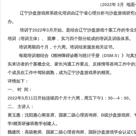
（
2022年 3月 地
辽宁
沙盘游戏师
系统化培训由辽宁省心理分析与沙盘游戏研究
办。
培训
于2022年3月开始。是结合辽宁沙盘游戏个案工作的专
培训（培训主体）、 观摩 、实习四个部分组成的培训及训练体系。
培训周期四个月，十六周。培训结束颁发相关证书。
每期培训都结合《精神障碍诊断与统计手册（
DSM-5）》与
实来访者的个案概念化、家长沟通工作要点、反移情等咨询工作中的
个成员在工作中驾轻就熟，成为辽宁沙盘游戏界的精英。
详情如
下：
一、
时
间：
2022年3月11日开始连续四个月十六周，周五下午1
：
30---4：00。
二
、
主讲人：
黄玉惠
：
沈阳惠心阁首席、国家二级心理咨询师
、
B级沙盘游戏师、
学/精英研修班教学创建人。
魏建民：
高级教师、国家二级心理咨询师、国际沙盘游戏学会认证
C