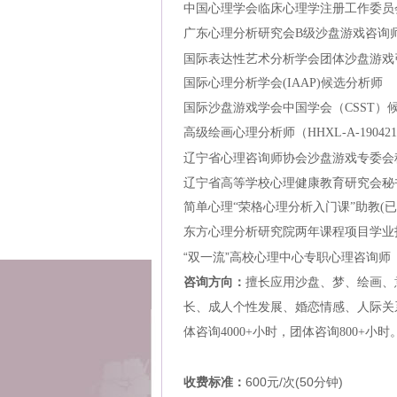
中国心理学会临床心理学注册工作委员
广东心理分析研究会
B级沙盘游戏咨询师（S
国际表达性艺术分析学会团体沙盘游戏
国际心理分析学会
(IAAP)候选分析师
国际沙盘游戏学会中国学会（
CSST
高级绘画心理分析师（
HHXL-A-19042
辽宁省心理咨询师协会沙盘游戏专委会
辽宁省高等学校心理健康教育研究会秘
简单心理
“荣格心理分析入门课”助教(已
东方心理分析研究院两年课程项目学业
“双一流”高校心理中心专职心理咨询师
咨询方向：
擅长应用沙盘、梦、绘画、
长、成人个性发展、婚恋情感、人际关
体咨询
4000+小时，团体咨询800+小时
收费标准
：
600元/次(50分钟)