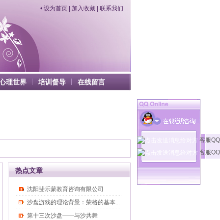
•
设为首页
|
加入收藏
|
联系我们
心理世界
培训督导
在线留言
客服QQ
客服QQ
热点文章
沈阳斐乐蒙教育咨询有限公司
沙盘游戏的理论背景：荣格的基本...
第十三次沙盘——与沙共舞