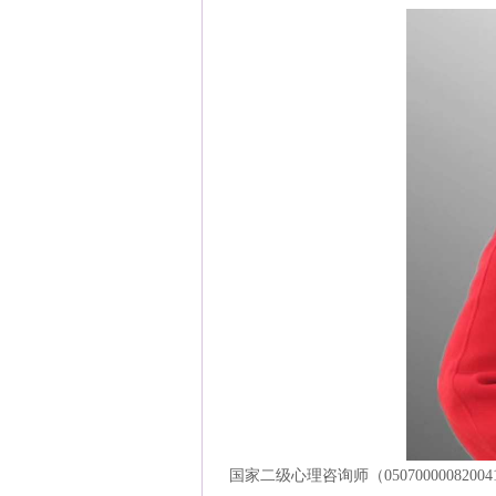
国家二级心理咨询师（
0507000008200