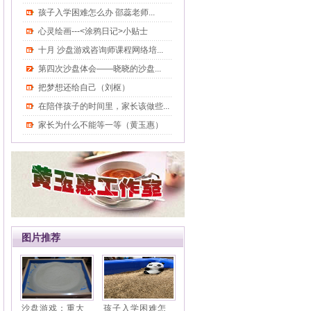
孩子入学困难怎么办 邵蕊老师...
心灵绘画---<涂鸦日记>小贴士
十月 沙盘游戏咨询师课程网络培...
第四次沙盘体会——晓晓的沙盘...
把梦想还给自己（刘枢）
在陪伴孩子的时间里，家长该做些...
家长为什么不能等一等（黄玉惠）
图片推荐
沙盘游戏：重大
孩子入学困难怎