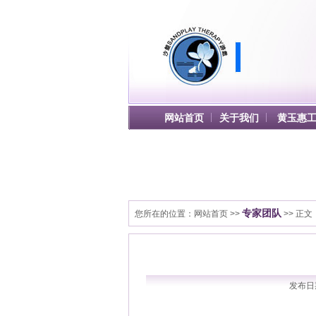
网站首页
关于我们
黄玉惠
专家团队
您所在的位置：
网站首页
>>
>> 正文
发布日期