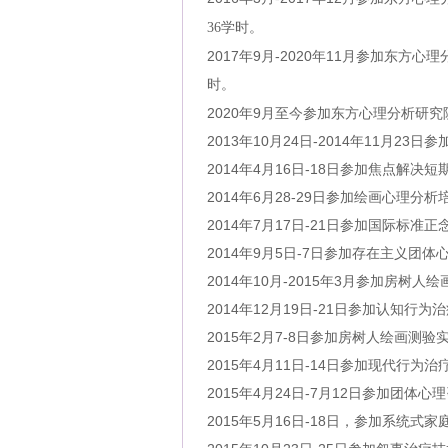
。
36学时
2017年9月-2020年11月参加东方心
时。
2020年9月至今参加东方心理分析研
2013年10月24日-2014年11月
2014年4月16日-18日参加焦点解
2014年6月28-29日参加绘画心理分
2014年7月17日-21日参加国际标
2014年9月5日-7日参加存在主义团体
2014年10月-2015年3月参加房树
2014年12月19日-21日参加认知
2015年2月7-8日参加房树人绘画测
2015年4月11日-14日参加现代行
2015年4月24日-7月12日参加团
2015年5月16日-18日，参加系统