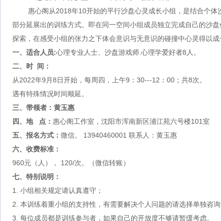
惠心阁从
2018年10开始的平行沙盘心灵成长小组，是结合个
部分延展出的训练方式。即在同一空间小组成员独立完成自己的沙盘
探索，在感受小组的张力之下体会意识与无意识的碰撞中心灵得以成
一、适合人员
:
心理专业人士、沙盘游戏师
.心理学爱好者8人。
二、时
间：
从
2022年9
月
8日开始，每周四，上午9：30---12：00；共8次。
遇有特殊情况时间顺延。
三、带领者：黄玉惠
四、地
点：
惠心阁工作室，沈阳市浑南新区浦江苑六号楼
101室
五、报名方式：
微信。
13940460001 联系人：黄玉惠
六、收费标准：
960元（人）， 120/次。（微信转账）
七、特别说明：
1. 小组相关规定请认真遵守；
2. 本训练着重小组的支持性，有需要解决个人问题的请选择单独咨询
3. 每位成员都是训练参与者，如果自己的开放度不够请暂缓考虑。