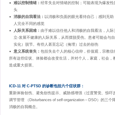
难以控制情绪：
经常失去对情绪的控制；可能表现为爆发性
头
消极的自我看法：
以消极和负面的眼光看待自己；感到无助
人完全不同的感觉
人际关系困难：
由于难以信任他人和消极的自我看法，人际
立-发展不健康的人际关系，从而摆脱受伤。患者可能会与
实化）脱节。有些人甚至忘记（掩埋）过去的创伤
意义系统丧失：
包括失去个人的核心信仰，价值观，宗教信
所有这些症状、体验都会改变生活，并对个人，家庭，社会，
造成重大损害。
ICD-11 对 C-PTSD 的诊断包括六个症状群：
重新体验创伤、避免创伤提示、威胁感增强（过度警觉、惊吓反应
调节管理 （Disturbances of self-organization –
消极的自我概念。