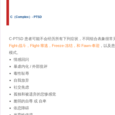
C（Complex）- PTSD
C-PTSD 患者可能不会经历所有下列症状，不同组合表象很
Fight-战斗，Flight-窜逃，Freeze-冻结，和 Fawn-奉迎
，以及患
模式。
情感回闪
暴虐内化 / 外部批评
毒性耻辱
自我放弃
社交焦虑
孤独和被遗弃的悲惨感觉
脆弱的自尊 或 自卑
依恋障碍
发育性停滞