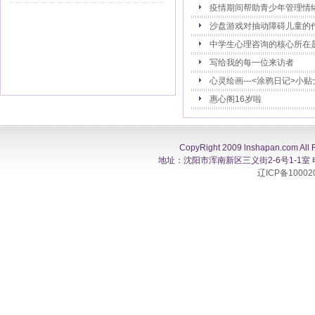
疫情期间帮助青少年管理情
沙盘游戏对抽动障碍儿童的
中学生心理咨询的核心所在
写给我的每一位来访者
心灵绘画---<涂鸦日记>小贴
惠心阁16岁啦
CopyRight 2009 lnshapan.com All 
地址：沈阳市浑南新区三义街2-6号1-1室 电话：0
辽ICP备10002