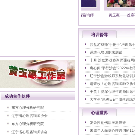
高 阳（高坤）——高级咨询
邵 蕊——资深咨询师
黄玉惠——首席咨
师
培训督导
沙盘游戏师“手把手”培训第
系统化培训期末测试
十月 沙盘游戏咨询师课程网络
惠心阁“平行沙盘”2022年
辽宁沙盘游戏师系统化培训第一
请查收！心理咨询师独立执
干货丨资深心理咨询师回顾咨询
成功合作伙伴
大学生“涂鸦日记” 团体训练方
东方心理分析研究院
心理世界
辽宁省心理咨询师协会
复杂性创伤后应激障碍
东方心理分析研究院
未成年人面临心理咨询的11个
辽宁省心理咨询师协会